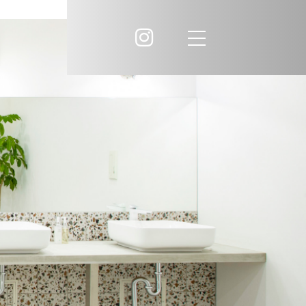
liko
Dress