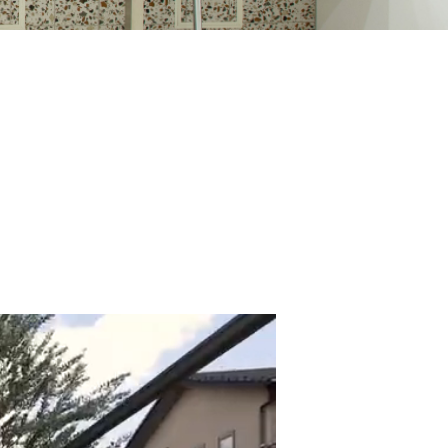
her.
jem.
nene.