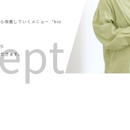
から
改善していくメニュー〝bio
e
p
t
ら
ただきます。