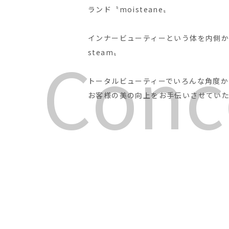
ランド〝moisteane〟
インナービューティーという体を内側
C
o
n
c
steam〟
トータルビューティーでいろんな角度か
お客様の美の向上をお手伝いさせてい