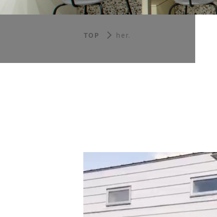
TOP
her.