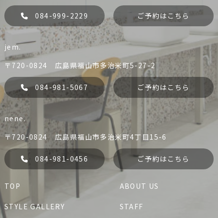
084-999-2229
ご予約はこちら
jem.
liko
Dress
084-981-0456
084-981-5067
〒720-0824 広島県福山市多治米町5-27-2
予約する
予約する
084-981-5067
ご予約はこちら
nene.
her.
jem.
084-999-2229
084-981-5067
〒720-0824 広島県福山市多治米町4丁目15-6
liko
Dress
予約する
予約する
084-981-0456
ご予約はこちら
liko
Dress
her.
TOP
ABOUT US
her.
jem.
nene.
STYLE GALLERY
STAFF
084-981-0456