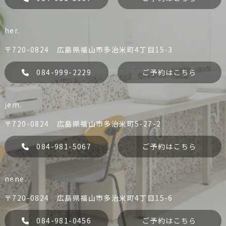
her.
〒720-0824 広島県福山市多治米町4丁目15-3
084-999-2229
ご予約はこちら
jem.
liko
Dress
084-981-0456
084-981-5067
〒720-0824 広島県福山市多治米町5-27-2
予約する
予約する
084-981-5067
ご予約はこちら
nene.
her.
jem.
084-999-2229
084-981-5067
〒720-0824 広島県福山市多治米町4丁目15-6
liko
Dress
予約する
予約する
084-981-0456
ご予約はこちら