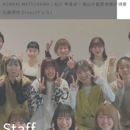
KOMAKI MATSUKAWA｜松川 琴真紀｜福山の髪質改善が得意
な美容院 Dress(ドレス)
Staff