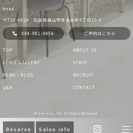
nene.
her.
jem.
084-999-2229
084-981-5067
〒720-0824 広島県福山市多治米町4丁目15-6
liko
Dress
予約する
予約する
084-981-0456
ご予約はこちら
liko
Dress
her.
TOP
ABOUT US
her.
jem.
nene.
STYLE GALLERY
STAFF
084-981-0456
nene.
予約する
NEWS・BLOG
RECRUIT
Q&A
CONTACT
jem.
nene.
© Dress co., ltd. All Rights Reserved.
Reserve
Salon info