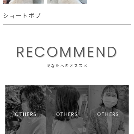
ショートボブ
R
E
C
O
M
M
E
N
D
あなたへのオススメ
OTHERS
OTHERS
OTHERS