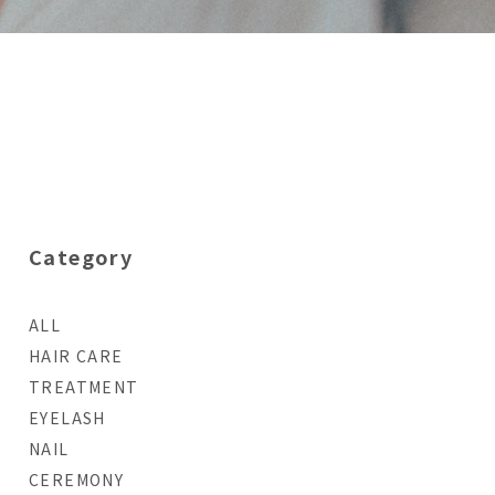
her.
jem.
nene.
Category
ALL
HAIR CARE
TREATMENT
EYELASH
NAIL
CEREMONY