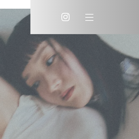
liko
Dress