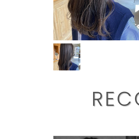
R
E
C