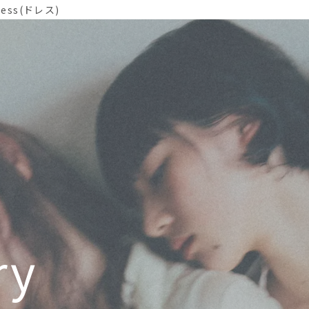
ss(ドレス)
ry