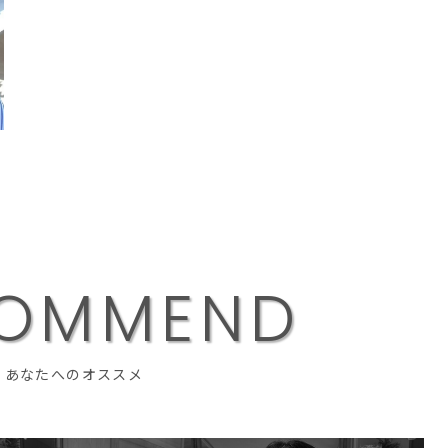
O
M
M
E
N
D
あなたへのオススメ