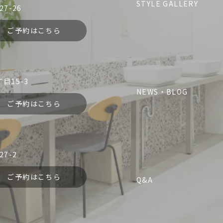
STYLE GALLERY
7-26
予約する
ご予約はこちら
jem.
084-981-5067
目15-3
予約する
NEWS・BLOG
ご予約はこちら
nene.
liko
Dress
084-981-0456
7-2
予約する
her.
jem.
ご予約はこちら
Q&A
nene.